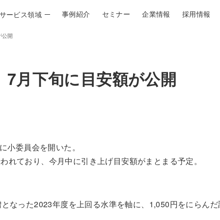
事例紹介
セミナー
企業情報
採用情報
サービス領域
が公開
人材アセスメント
、7月下旬に目安額が公開
従業員意識調査 | VOISE
３６０度評価システム
適性診断（PET-II）
日に小委員会を開いた。
行われており、今月中に引き上げ目安額がまとまる予定。
適性診断（PET-p）
となった2023年度を上回る水準を軸に、1,050円をにらん