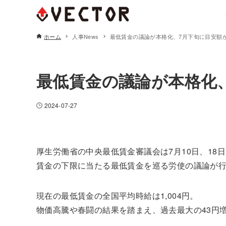
ホーム
人事News
最低賃金の議論が本格化、7月下旬に目安額
人事コンサルティング
最低賃金の議論が本格化
人事制度構築コンサルティング
2024-07-27
人事制度の設計
各種関連制度設計
厚生労働省の中央最低賃金審議会は7月10日、18
賃金の下限に当たる最低賃金を巡る労使の議論が
人的資本経営コンサルティング
現在の最低賃金の全国平均時給は1,004円。
報酬水準調査
物価高騰や春闘の結果を踏まえ、過去最大の43円増