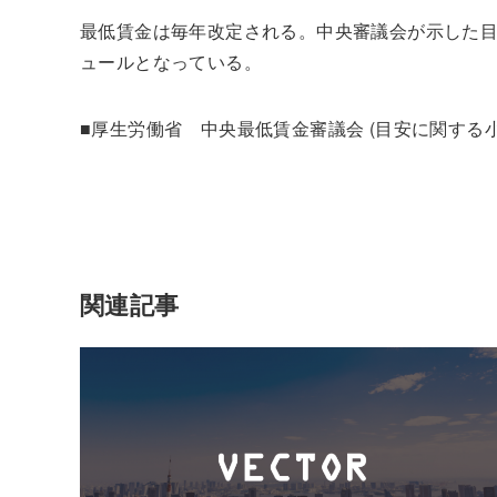
最低賃金は毎年改定される。中央審議会が示した目
ュールとなっている。
■厚生労働省 中央最低賃金審議会 (目安に関する
採用支援
新卒・第二新卒領域
中途領域
関連記事
パート・アルバイト領域
応募者データ集約・取込サービス