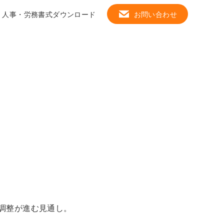
人事・労務書式ダウンロード
お問い合わせ
教育・研修サービス
Close
ベクトルの研修効果測定
研修を検索する
テーマ別研修
階層別研修
だ調整が進む見通し。