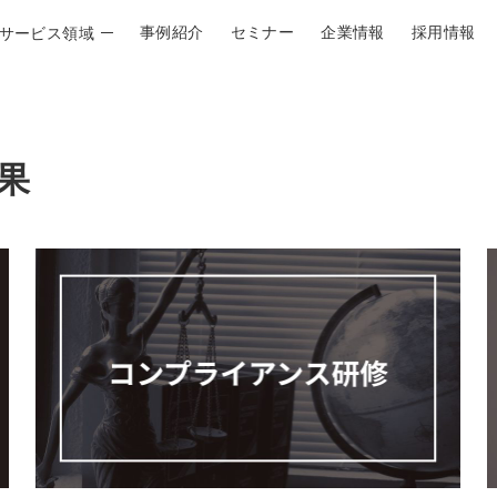
事例紹介
セミナー
企業情報
採用情報
サービス領域
人材アセスメント
果
従業員意識調査 | VOISE
３６０度評価システム
適性診断（PET-II）
適性診断（PET-p）